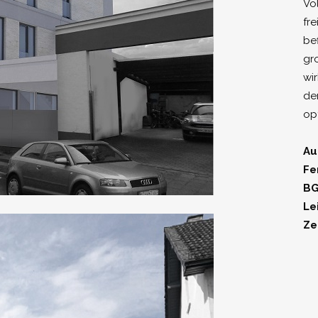
Vo
fr
be
gr
wi
de
opt
Au
Fe
BG
Le
Ze