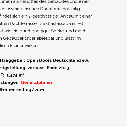
lumen als Hauptteil des Gebäudes und einer
eien asymmetrischen Dachform. Hofseitig
findet sich ein 2-geschossiger Anbau mit einer
oßen Dachterrasse. Die Glasfassade im EG
rkt wie ein durchgängiger Sockel und macht
n Gebäudekörper ablesbar und lässt ihn
isch kleiner wirken.
ftraggeber: Open Doors Deutschland e.V.
rtigstellung: vorauss. Ende 2023
F: 1.474 m²
istungen:
Generalplaner
itraum: seit 04/2021